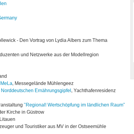
len
 Germany
ollewick - Den Vortrag von Lydia Albers zum Thema
.
duzenten und Netzwerke aus der Modellregion
land
r
MeLa
, Messegelände Mühlengeez
. Norddeutschen Ernährungsgipfel
, Yachthafenresidenz
ranstaltung
"Regional! Wertschöpfung im ländlichen Raum"
er Kirche in Güstrow
 Litauen
zeuger und Touristiker aus MV in der Ostseemühle