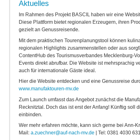
Aktuelles
Im Rahmen des Projekt BASCIL haben wir eine Website
Diese Plattform bietet regionalen Erzeugern, ihren Pro
gezielt an Genussreisende.
Mit dem praktischen Tourenplanungstool können kulinar
regionalen Highlights zusammenstellen oder aus sorgf
ContentHub des Tourismusverbandes Mecklenburg-Vor
Events direkt abrufbar. Die Website ist mehrsprachig v
auch für internationale Gäste ideal.
Hier die Website entdecken und eine Genussreise durch
www.manufaktouren-mv.de
Zum Launch umfasst das Angebot zunächst die Manufak
Recknitztal. Doch das ist erst der Anfang! Künftig sol
einbinden.
Wer mehr erfahren möchte, kann sich gerne bei Ann-K
Mail:
a.zuechner@auf-nach-mv.de
| Tel: 0381 4030 63