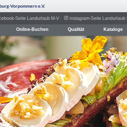
urg-Vorpommern e.V.
cebook-Seite Landurlaub M-V
|
instagram-Seite Landurlaub
Online-Buchen
Qualität
Kataloge