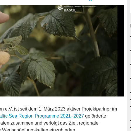
V. ist seit dem 1. März 2023 aktiver Projektpartner im
Baltic Sea Region Programme 2021–2027
geförderte
aaten zusammen und verfolgt das Ziel, regionale
he Wertschöpfungsketten einzubinden.