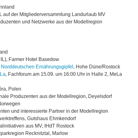
innland
IL auf der Mitgliederversammlung Landurlaub MV
duzenten und Netzwerke aus der Modellregion
land
IL), Farmer Hotel Basedow
. Norddeutschen Ernährungsgipfel
, Hohe Düne/Rostock
La
, Fachforum am 15.09. um 16:00 Uhr in Halle 2, MeLa
óra, Polen
onale Produzenten aus der Modellregion,
Deyelsdorf
 Norwegen
nten und interessierte Partner in der Modellregion
werktreffens, Gutshaus Ehmkendorf
alinitiativen aus MV, IHdT Rostock
lparkregion Recknitztal, Marlow