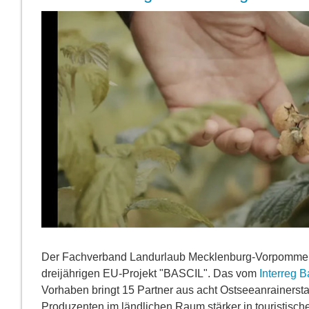
Der Fachverband Landurlaub Mecklenburg-Vorpommern e.
dreijährigen EU-Projekt "BASCIL". Das vom
Interreg 
Vorhaben bringt 15 Partner aus acht Ostseeanrainerst
Produzenten im ländlichen Raum stärker in touristisc