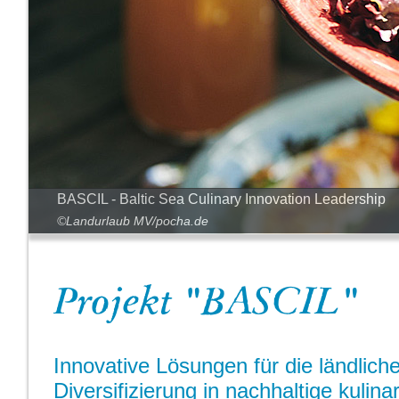
BASCIL - Baltic Sea Culinary Innovation Leadership
©Landurlaub MV/pocha.de
Projekt "BASCIL"
Innovative Lösungen für die ländlich
Diversifizierung in nachhaltige kulin