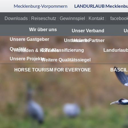
Mecklenburg-Vorpommern
LANDURLAUB Mecklenbur
Downloads
|
Reiseschutz
|
Gewinnspiel
|
Kontakt
|
faceboo
Wir über uns
Unser Verband
U
Unsere Gastgeber
Unterkünfte
Unsere Partner
Qualität
DTV-Klassifizierung
Landurlaub-
Hofläden & Hofcafés
Unsere Projekte
Weitere Qualitätssiegel
HORSE TOURISM FOR EVERYONE
BASCIL