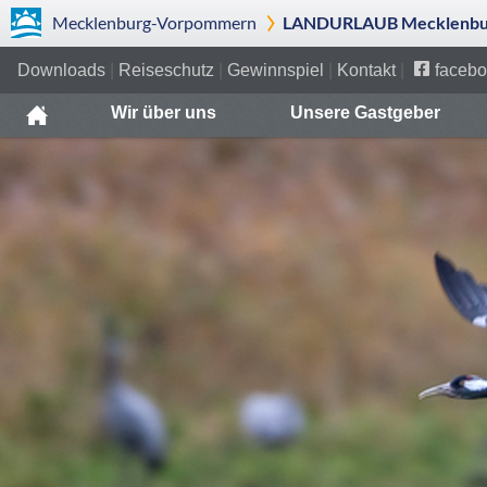
Mecklenburg-Vorpommern
LANDURLAUB Mecklenbur
Downloads
|
Reiseschutz
|
Gewinnspiel
|
Kontakt
|
facebo
Wir über uns
Unsere Gastgeber