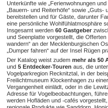
Unterkünfte wie „Ferienwohnungen und 
„Bauern- und Reiterhöfe“ sowie „Guts-
bereitstellen und für Gäste, darunter Fa
eine persönliche Wohlfühlatmosphäre sc
Insgesamt werden
60 Gastgeber
zwisc
und Seenplatte vorgestellt, die Offerten
wandern“ an der Mecklenburgischen Os
„Dumper fahren“ auf der Insel Rügen pr
Der Katalog weist zudem
mehr als 50 
und
5 Entdecker-Touren
aus, die unte
Vogelparkregion Recknitztal, in der bei
Freilichtmuseum Klockenhagen zu einer 
Vergangenheit einlädt, oder in die Lewit
Adresse für Vogelbeobachtungen, führe
werden Hofläden und -cafés vorgestellt
regionale Produkte wie Sanddorn, Honig